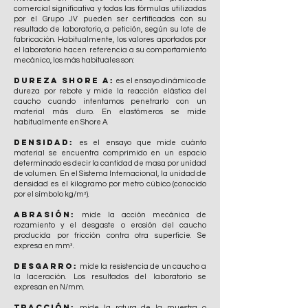
comercial significativa y todas las fórmulas utilizadas
por el Grupo JV pueden ser certificadas con su
resultado de laboratorio, a petición, según su lote de
fabricación. Habitualmente, los valores aportados por
el laboratorio hacen referencia a su comportamiento
mecánico, los más habituales son:
Dureza Shore A:
es el ensayo dinámico de
dureza por rebote y mide la reacción elástica del
caucho cuando intentamos penetrarlo con un
material más duro. En elastómeros se mide
habitualmente en Shore A.
Densidad:
es el ensayo que mide cuánto
material se encuentra comprimido en un espacio
determinado es decir la cantidad de masa por unidad
de volumen. En el Sistema Internacional, la unidad de
densidad es el kilogramo por metro cúbico (conocido
por el símbolo kg/m³).
Abrasión:
mide la acción mecánica de
rozamiento y el desgaste o erosión del caucho
producida por fricción contra otra superficie. Se
expresa en mm³.
Desgarro:
mide la resistencia de un caucho a
la laceración. Los resultados del laboratorio se
expresan en N/mm.
Tracción:
mide la rotura de la muestra o