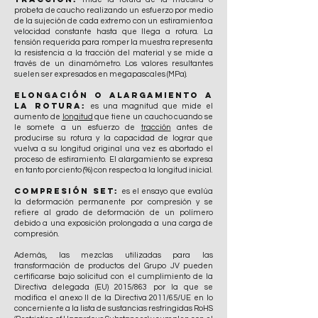
probeta de caucho realizando un esfuerzo por medio
de la sujeción de cada extremo con un estiramiento a
velocidad constante hasta que llega a rotura. La
tensión requerida para romper la muestra representa
la resistencia a la tracción del material y se mide a
través de un dinamómetro. Los valores resultantes
suelen ser expresados en megapascales (MPa).
Elongación o alargamiento a
la rotura:
es una magnitud que mide el
aumento de
longitud
que tiene un caucho cuando se
le somete a un esfuerzo de
tracción
antes de
producirse su rotura y la capacidad de lograr que
vuelva a su longitud original una vez es abortado el
proceso de estiramiento. El alargamiento se expresa
en tanto por ciento (%) con respecto a la longitud inicial.
Compresión Set:
es el ensayo que evalúa
la deformación permanente por compresión y se
refiere al grado de deformación de un polímero
debido a una exposición prolongada a una carga de
compresión.
Además, las mezclas utilizadas para las
transformación de productos del Grupo JV pueden
certificarse bajo solicitud con el cumplimiento de la
Directiva delegada (EU) 2015/863 por la que se
modifica el anexo II de la Directiva 2011/65/UE en lo
concerniente a la lista de sustancias restringidas RoHS